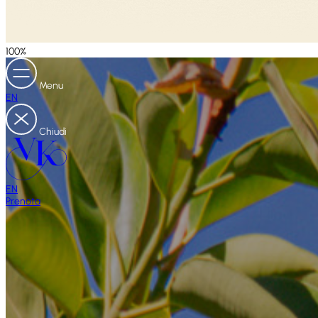
100
%
Menu
EN
Chiudi
EN
Prenota